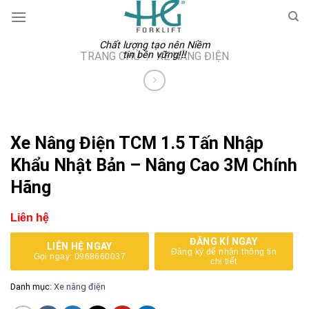
Skip
to
content
Chất lượng tạo nên Niềm
tin bền vững!!!
TRANG CHỦ
/
XE NÂNG ĐIỆN
Xe Nâng Điện TCM 1.5 Tấn Nhập
Khẩu Nhật Bản – Nâng Cao 3M Chính
Hãng
Liên hệ
ĐĂNG KÍ NGAY
LIÊN HỆ NGAY
Đăng ký để nhận thông tin
Gọi ngay: 0968660037
chi tiết
Danh mục:
Xe nâng điện