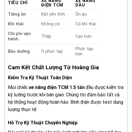
XE NÂNG
XE NÂNG
TIÊU CHÍ
ĐIỆN TCM
DẦU
Tiếng ồn
Rất yên tĩnh
Ồn ào
Khí thải
Không có
Có khí thải
Chi phí vận
Thấp
Cao hơn
hành
Phức tạp
Bảo dưỡng
Ít phức tạp
hơn
Cam Kết Chất Lượng Từ Hoàng Gia
Kiểm Tra Kỹ Thuật Toàn Diện
Mọi chiếc
xe nâng điện TCM 1.5 tấn
đều được kiểm tra
kỹ lưỡng trước khi bàn giao. Chúng tôi đảm bảo tất cả
hệ thống hoạt động hoàn hảo. Bình điện được test dung
lượng thực tế.
Hỗ Trợ Kỹ Thuật Chuyên Nghiệp