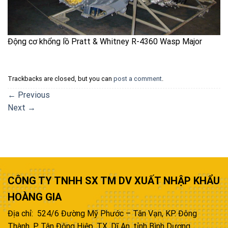
Động cơ khổng lồ Pratt & Whitney R-4360 Wasp Major
Trackbacks are closed, but you can
post a comment
.
←
Previous
Next
→
CÔNG TY TNHH SX TM DV XUẤT NHẬP KHẨU
HOÀNG GIA
Địa chỉ: 524/6 Đường Mỹ Phước – Tân Vạn, KP. Đông
Thành, P. Tân Đông Hiệp, TX. Dĩ An, tỉnh Bình Dương