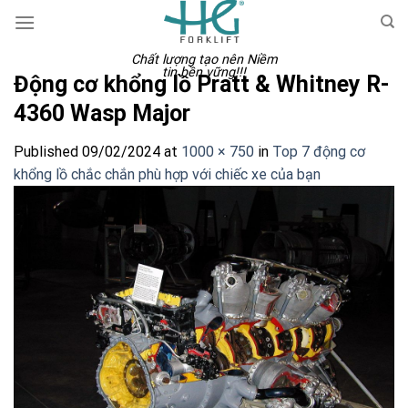
Skip
to
content
Chất lượng tạo nên Niềm
tin bền vững!!!
Động cơ khổng lồ Pratt & Whitney R-
4360 Wasp Major
Published
09/02/2024
at
1000 × 750
in
Top 7 động cơ
khổng lồ chắc chắn phù hợp với chiếc xe của bạn