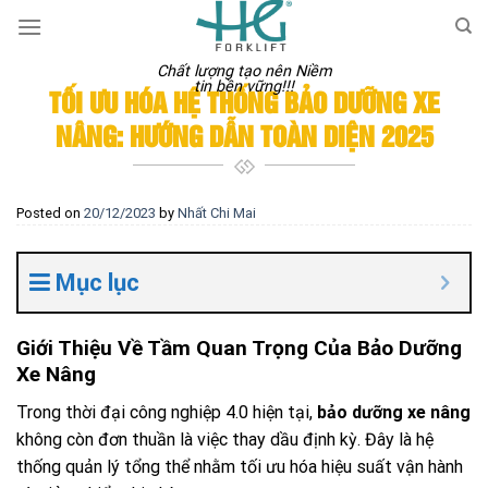
Skip
to
content
Chất lượng tạo nên Niềm
tin bền vững!!!
TỐI ƯU HÓA HỆ THỐNG BẢO DƯỠNG XE
NÂNG: HƯỚNG DẪN TOÀN DIỆN 2025
Posted on
20/12/2023
by
Nhất Chi Mai
Mục lục
Giới Thiệu Về Tầm Quan Trọng Của Bảo Dưỡng
Xe Nâng
Trong thời đại công nghiệp 4.0 hiện tại,
bảo dưỡng xe nâng
không còn đơn thuần là việc thay dầu định kỳ. Đây là hệ
thống quản lý tổng thể nhằm tối ưu hóa hiệu suất vận hành