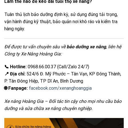
Làm thế nào để kéo dài tuổi thọ xe nâng?
Tuân thủ lịch bảo dưỡng định kỳ, sử dụng đúng tải trọng,
vận hành đúng kỹ thuật, bảo quản nơi khô ráo và kiểm tra
hàng ngày.
Để được tư vấn chuyên sâu về
bảo dưỡng xe nâng
, liên hệ
Công ty Xe Nâng Hoàng Gia:
📞 Hotline:
0968.66.00.37 (Call/Zalo 24/7)
📍 Địa chỉ:
524/6 Đ. Mỹ Phước – Tân Vạn, KP Đông Thành,
P. Tân Đông Hiệp, TP Dĩ An, Bình Dương
🌐 Fanpage:
facebook.com/xenanghoanggia
Xe nâng Hoàng Gia – Đối tác tin cậy cho mọi nhu cầu bảo
dưỡng và sửa chữa xe nâng chuyên nghiệp.