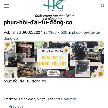
Skip
to
content
Chất lượng tạo nên Niềm
tin bền vững!!!
phục-hồi-đại-tu-động-cơ
Published
09/02/2024
at
1366 × 500
in
phục-hồi-đại-tu-
động-cơ
phục-hồi-đại-tu-động-cơ
Trackbacks are closed, but you can
post a comment
.
←
Previous