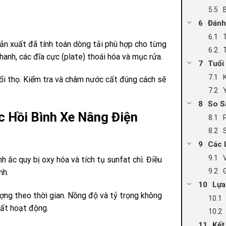
Đánh
sản xuất đã tính toán dòng tải phù hợp cho từng
hanh, các đĩa cực (plate) thoái hóa và mục rửa.
Tuổi
i thọ. Kiểm tra và châm nước cất đúng cách sẽ
So S
 Hồi Bình Xe Nâng Điện
Các 
nh ắc quy bị oxy hóa và tích tụ sunfat chì. Điều
nh.
Lựa
ượng theo thời gian. Nồng độ và tỷ trọng không
uất hoạt động.
Kết