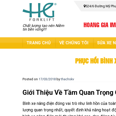
Skip
524/6 Đường Mỹ Phướ
to
content
HOANG GIA I
Chất lượng tạo nên Niềm
tin bền vững!!!
TRANG CHỦ
VỀ CHÚNG TÔI
SỬA XE 
PHỤC HỒI BÌNH 
Posted on
17/03/2018
by
thachskv
Giới Thiệu Về Tầm Quan Trọng 
Bình xe nâng điện đóng vai trò như linh hồn của toà
lượng quan trọng nhất, quyết định khả năng hoạt độn