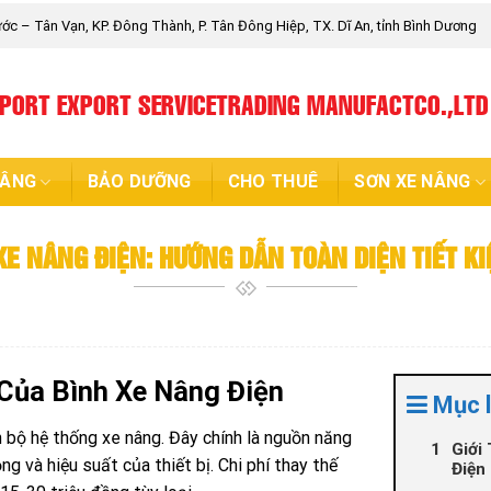
c – Tân Vạn, KP. Đông Thành, P. Tân Đông Hiệp, TX. Dĩ An, tỉnh Bình Dương
MPORT EXPORT SERVICETRADING MANUFACTCO.,LTD
NÂNG
BẢO DƯỠNG
CHO THUÊ
SƠN XE NÂNG
XE NÂNG ĐIỆN: HƯỚNG DẪN TOÀN DIỆN TIẾT KI
Của Bình Xe Nâng Điện
Mục 
n bộ hệ thống xe nâng. Đây chính là nguồn năng
Giới
g và hiệu suất của thiết bị. Chi phí thay thế
Điện