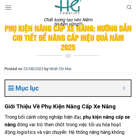
Skip
to
content
Chất lượng tạo nên Niềm
tin bền vững!!!
PHỤ KIỆN NÂNG CẤP XE NÂNG: HƯỚNG DẪN
CHI TIẾT ĐỂ NÂNG CẤP HIỆU QUẢ NĂM
2025
Posted on
23/08/2023
by
Nhất Chi Mai
Mục lục
Giới Thiệu Về Phụ Kiện Nâng Cấp Xe Nâng
Trong bối cảnh công nghiệp hiện đại,
phụ kiện nâng cấp xe
nâng
đóng vai trò then chốt trong việc tối ưu hóa hoạt
động logistics và vận chuyển. Hệ thống nâng hàng không