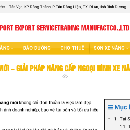
c – Tân Vạn, KP. Đông Thành, P. Tân Đông Hiệp, TX. Dĩ An, tỉnh Bình Dương
MPORT EXPORT SERVICETRADING MANUFACTCO.,LTD
NÂNG
BẢO DƯỠNG
CHO THUÊ
SƠN XE NÂNG
MỚI – GIẢI PHÁP NÂNG CẤP NGOẠI HÌNH XE N
 nâng mới
không chỉ đơn thuần là việc làm đẹp
Mục 
nh ảnh doanh nghiệp, bảo vệ tài sản và tối ưu hiệu
Tại 