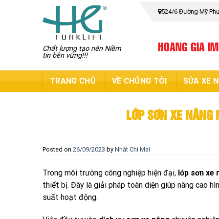
Skip
524/6 Đường Mỹ Phướ
to
content
HOANG GIA I
Chất lượng tạo nên Niềm
tin bền vững!!!
TRANG CHỦ
VỀ CHÚNG TÔI
SỬA XE 
LỚP SƠN XE NÂNG 
Posted on
26/09/2023
by
Nhất Chi Mai
Trong môi trường công nghiệp hiện đại,
lớp sơn xe
thiết bị. Đây là giải pháp toàn diện giúp nâng cao hì
suất hoạt động.