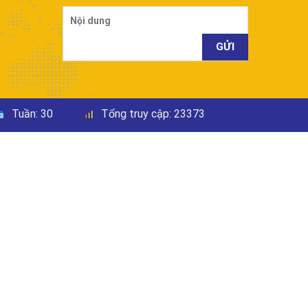
Tuần:
30
Tổng truy cập:
23373