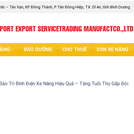
c – Tân Vạn, KP. Đông Thành, P. Tân Đông Hiệp, TX. Dĩ An, tỉnh Bình Dương
MPORT EXPORT SERVICETRADING MANUFACTCO.,LTD
NÂNG
BẢO DƯỠNG
CHO THUÊ
SƠN XE NÂNG
ảo Trì Bình Điện Xe Nâng Hiệu Quả – Tăng Tuổi Thọ Gấp Đôi