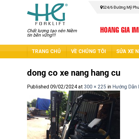
Skip
524/6 Đường Mỹ Phướ
to
content
HOANG GIA I
Chất lượng tạo nên Niềm
tin bền vững!!!
TRANG CHỦ
VỀ CHÚNG TÔI
SỬA XE 
dong co xe nang hang cu
Published
09/02/2024
at
300 × 225
in
Hướng Dẫn B