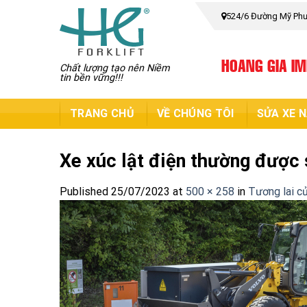
Skip
524/6 Đường Mỹ Phướ
to
content
HOANG GIA I
Chất lượng tạo nên Niềm
tin bền vững!!!
TRANG CHỦ
VỀ CHÚNG TÔI
SỬA XE 
Xe xúc lật điện thường được 
Published
25/07/2023
at
500 × 258
in
Tương lai củ