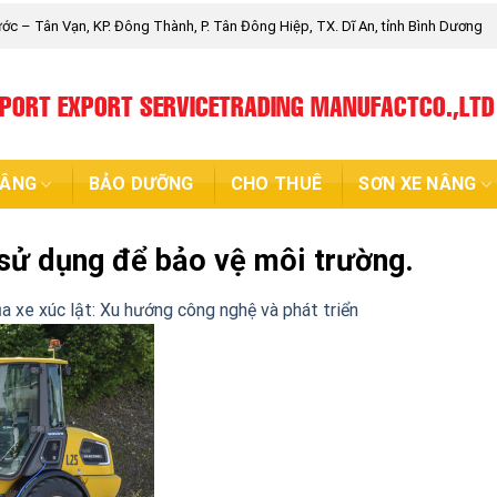
c – Tân Vạn, KP. Đông Thành, P. Tân Đông Hiệp, TX. Dĩ An, tỉnh Bình Dương
MPORT EXPORT SERVICETRADING MANUFACTCO.,LTD
NÂNG
BẢO DƯỠNG
CHO THUÊ
SƠN XE NÂNG
sử dụng để bảo vệ môi trường.
a xe xúc lật: Xu hướng công nghệ và phát triển