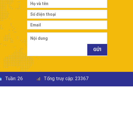
Tuần:
26
Tổng truy cập:
23367