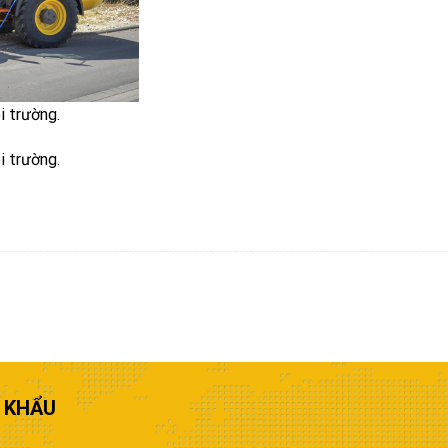
i trường.
i trường.
 KHẨU