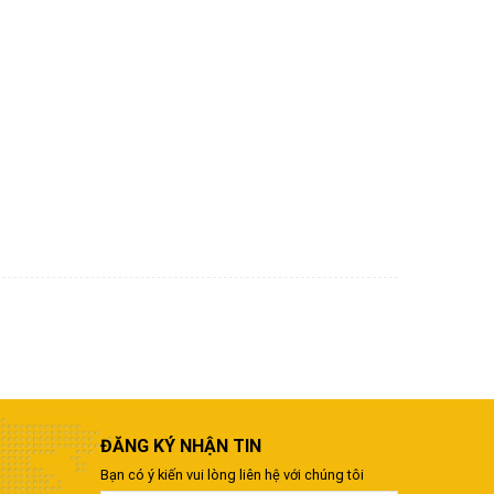
ĐĂNG KÝ NHẬN TIN
Bạn có ý kiến vui lòng liên hệ với chúng tôi