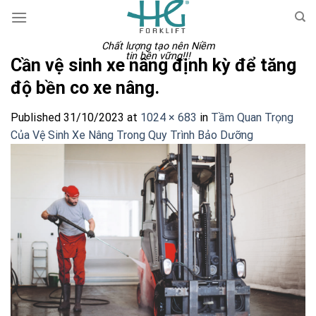
Skip
to
content
Chất lượng tạo nên Niềm
tin bền vững!!!
Cần vệ sinh xe nâng định kỳ để tăng
độ bền co xe nâng.
Published
31/10/2023
at
1024 × 683
in
Tầm Quan Trọng
Của Vệ Sinh Xe Nâng Trong Quy Trình Bảo Dưỡng