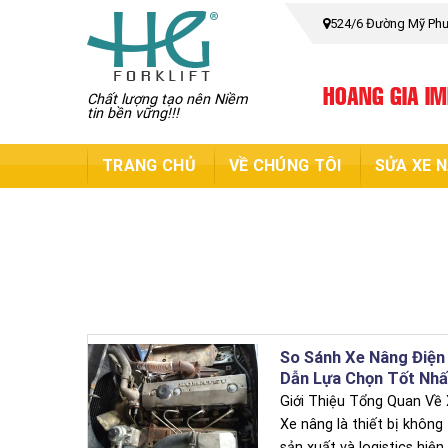
Skip
524/6 Đường Mỹ Phướ
to
content
HOANG GIA I
Chất lượng tạo nên Niềm
tin bền vững!!!
TRANG CHỦ
VỀ CHÚNG TÔI
SỬA XE 
So Sánh Xe Nâng Điện
Dẫn Lựa Chọn Tốt Nh
Giới Thiệu Tổng Quan Về
Xe nâng là thiết bị không
sản xuất và logistics hiện 