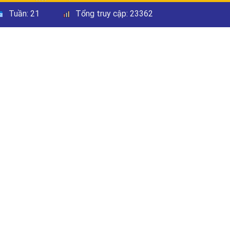
Tuần:
21
Tổng truy cập:
23362