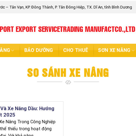
c – Tân Vạn, KP. Đông Thành, P. Tân Đông Hiệp, TX. Dĩ An, tỉnh Bình Dương
MPORT EXPORT SERVICETRADING MANUFACTCO.,LTD
NÂNG
BẢO DƯỠNG
CHO THUÊ
SƠN XE NÂNG
SO SÁNH XE NÂNG
 Và Xe Nâng Dầu: Hướng
ất 2025
 Xe Nâng Trong Công Nghiệp
 thể thiếu trong hoạt động
đại. Với khả năng...