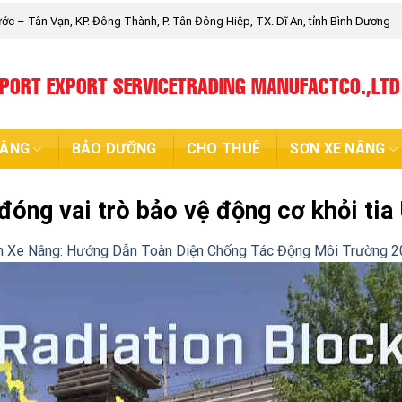
c – Tân Vạn, KP. Đông Thành, P. Tân Đông Hiệp, TX. Dĩ An, tỉnh Bình Dương
MPORT EXPORT SERVICETRADING MANUFACTCO.,LTD
NÂNG
BẢO DƯỠNG
CHO THUÊ
SƠN XE NÂNG
đóng vai trò bảo vệ động cơ khỏi tia
n Xe Nâng: Hướng Dẫn Toàn Diện Chống Tác Động Môi Trường 