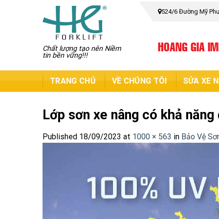
Skip
524/6 Đường Mỹ Phướ
to
content
HOANG GIA I
Chất lượng tạo nên Niềm
tin bền vững!!!
TRANG CHỦ
VỀ CHÚNG TÔI
SỬA XE 
Lớp sơn xe nâng có khả năng 
Published
18/09/2023
at
1000 × 563
in
Bảo Vệ Sơ