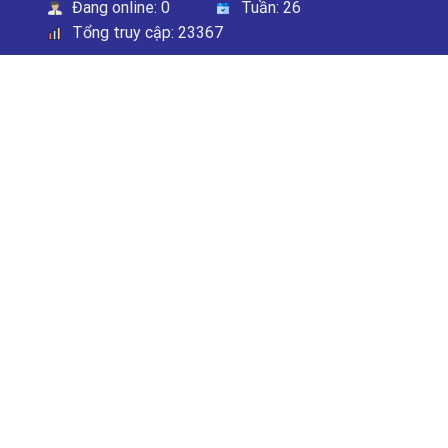
Đang online:
0
Tuần:
26
Tổng truy cập:
23367