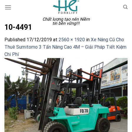
Skip
to
content
Chất lượng tạo nên Niềm
tin bền vững!!!
10-4491
Published
17/12/2019
at
2560 × 1920
in
Xe Nâng Cũ Cho
Thuê Sumitomo 3 Tấn Nâng Cao 4M – Giải Pháp Tiết Kiệm
Chi Phí